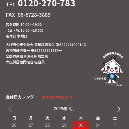
0120-270-783
TEL
FAX
06-6728-3889
営業時間 10:00～19:00
（日・祝 10:00～18:00）
定休日 木曜日
大阪府公安委員会 質屋許可番号 第622221100014号
古物商許可番号 第622223707873号
全国質屋組合連合会 加盟店
大阪質屋協同組合 組合員
定休日カレンダー
定休日は木曜日です
2026年 8月
日
月
火
水
木
金
土
26
27
28
29
30
31
1