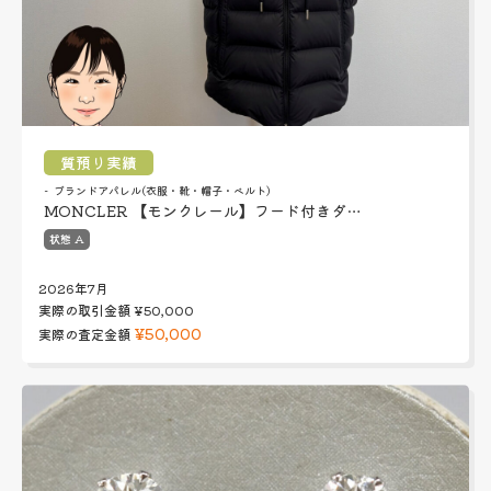
質預り実績
ブランドアパレル(衣服・靴・帽子・ベルト)
MONCLER 【モンクレール】フード付きダ…
状態 A
2026年7月
実際の取引金額
¥50,000
¥50,000
実際の査定金額