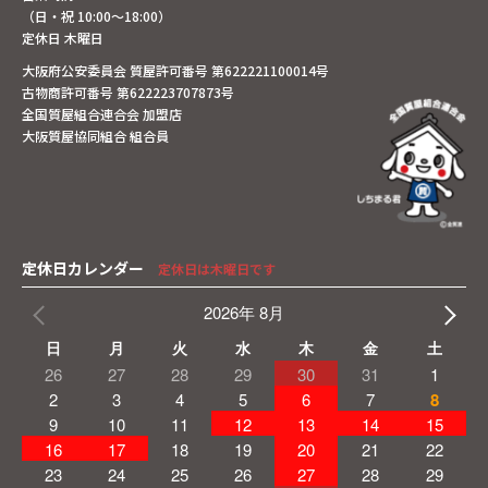
（日・祝 10:00～18:00）
定休日 木曜日
大阪府公安委員会 質屋許可番号 第622221100014号
古物商許可番号 第622223707873号
全国質屋組合連合会 加盟店
大阪質屋協同組合 組合員
定休日カレンダー
定休日は木曜日です
2026年 8月
日
月
火
水
木
金
土
26
27
28
29
30
31
1
2
3
4
5
6
7
8
9
10
11
12
13
14
15
16
17
18
19
20
21
22
23
24
25
26
27
28
29