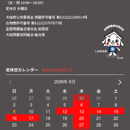
（日・祝 10:00～18:00）
定休日 木曜日
大阪府公安委員会 質屋許可番号 第622221100014号
古物商許可番号 第622223707873号
全国質屋組合連合会 加盟店
大阪質屋協同組合 組合員
定休日カレンダー
定休日は木曜日です
2026年 8月
日
月
火
水
木
金
土
26
27
28
29
30
31
1
2
3
4
5
6
7
8
9
10
11
12
13
14
15
16
17
18
19
20
21
22
23
24
25
26
27
28
29