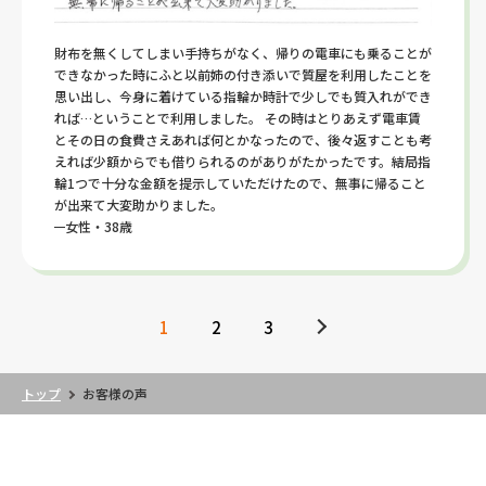
財布を無くしてしまい手持ちがなく、帰りの電車にも乗ることが
できなかった時にふと以前姉の付き添いで質屋を利用したことを
思い出し、今身に着けている指輪か時計で少しでも質入れができ
れば…ということで利用しました。 その時はとりあえず電車賃
とその日の食費さえあれば何とかなったので、後々返すことも考
えれば少額からでも借りられるのがありがたかったです。結局指
輪1つで十分な金額を提示していただけたので、無事に帰ること
が出来て大変助かりました。
女性・38歳
1
2
3
トップ
お客様の声