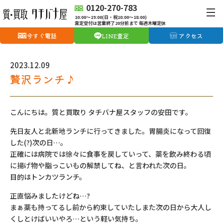
0120-270-783
10:00〜19:00(日・祝10:00〜18:00)
査定受付は営業終了20分前まで 毎週木曜定休
今すぐ電話
LINE査定
アクセス
2023.12.09
贅沢ランチ♪
こんにちは。質と買取り タチバナ屋スタッフの安田です。
先日友人と北新地ランチに行ってきました。胃腸炎になって回復
した
(?)
次の日…。
正確には病院では徐々に食事を戻していって、薬を飲み終わる頃
に揚げ物や脂っこいもの解禁してね、と言われた次の日。
目的はトンカツランチ。
正直悩みましたけどね…?
まぁ薬も持ってるし前から約束していたしまた次の日から大人し
くしとけばいいやろ…という軽い気持ち。