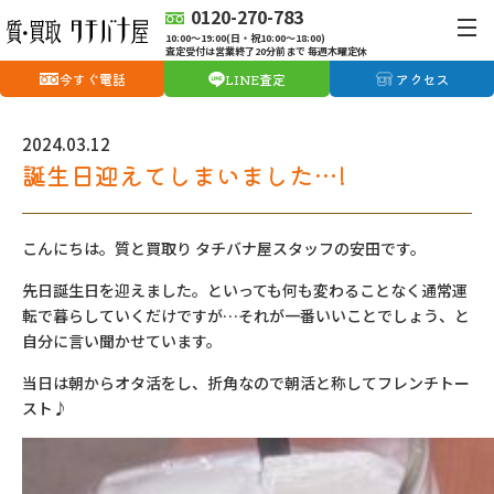
0120-270-783
10:00〜19:00(日・祝10:00〜18:00)
査定受付は営業終了20分前まで 毎週木曜定休
今すぐ電話
LINE査定
アクセス
2024.03.12
誕生日迎えてしまいました…!
こんにちは。質と買取り タチバナ屋スタッフの安田です。
先日誕生日を迎えました。といっても何も変わることなく通常運
転で暮らしていくだけですが…それが一番いいことでしょう、と
自分に言い聞かせています。
当日は朝からオタ活をし、折角なので朝活と称してフレンチトー
スト♪