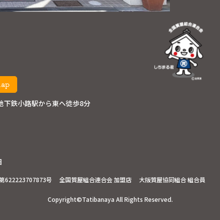
map
地下鉄小路駅から東へ徒歩8分
日
22223707873号
全国質屋組合連合会 加盟店
大阪質屋協同組合 組合員
Copyright©Tatibanaya
All Rights Reserved.