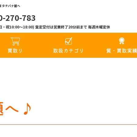
 タチバナ屋へ
0-270-783
00(日・祝10:00〜18:00) 査定受付は営業終了20分前まで 毎週木曜定休
買取り
取扱カテゴリ
質・買取実
題へ♪