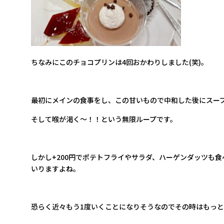
ちなみにこの
チ
ョコプリンは4回
おかわりしました(笑)。
最初にメインの食事をし、この甘いもので中和した後にスー
そして喉が渇く～！！という無限ループです。
しかし+200円でポテトフライやサラダ、ハーゲンダッツも
いりますよね。
恐らく近々もう1度いくことになりそうなのでその時はもっ