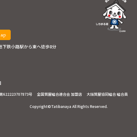
map
地下鉄小路駅から東へ徒歩8分
日
22223707873号
全国質屋組合連合会 加盟店
大阪質屋協同組合 組合員
Copyright©Tatibanaya
All Rights Reserved.