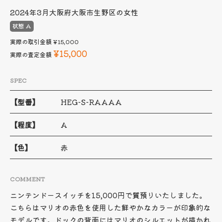
2024年3月
大阪府大阪市生野区の女性
状態 A
実際の取引金額
¥15,000
¥15,000
実際の査定金額
SPEC
【型番】
HEG-S-RAAAA
【程度】
A
【色】
赤
COMMENT
ニンテンドースイッチを15,000円で質預りいたしました。
こちらはマリオの赤色を使用した鮮やかなカラーが印象的な
モデルです。ドックの背面にはマリオのシルエットが描かれ