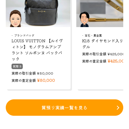
ブランドバッグ
宝石・貴金属
LOUIS VUITTON 【ルイヴ
K18 ダイヤモンド入り 
ィトン】 モノグラムアンプ
グル
ラント ソルボンヌ バックパ
実際の取引金額
¥425,000
ック
¥425,000
実際の査定金額
状態 B
実際の取引金額
¥80,000
¥80,000
実際の査定金額
質預り実績一覧を見る