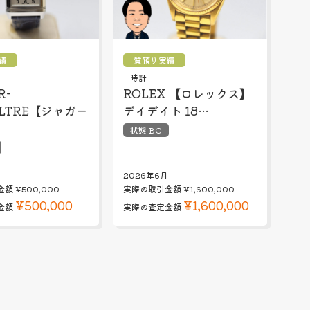
績
質預り実績
時計
R-
ROLEX 【ロレックス】
ULTRE【ジャガー
デイデイト 18…
状態 BC
2026年6月
金額
¥500,000
実際の取引金額
¥1,600,000
¥500,000
¥1,600,000
金額
実際の査定金額