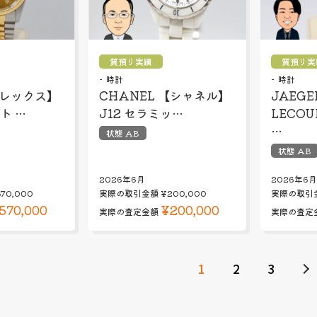
質預り実績
質預り実
時計
時計
ロレックス】
CHANEL 【シャネル】
JAEGE
ト …
J12 セラミッ…
LECO
…
状態 AB
状態 AB
2026年6月
2026年6月
570,000
実際の取引金額
¥200,000
実際の取引
570,000
¥200,000
実際の査定金額
実際の査定
1
2
3