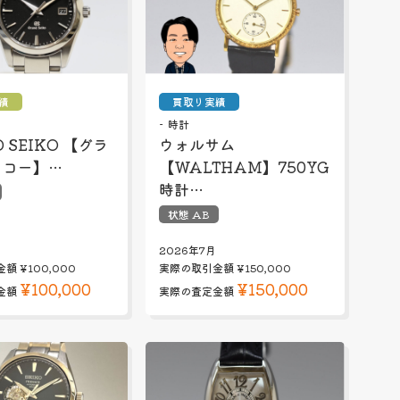
績
買取り実績
時計
 SEIKO 【グラ
ウォルサム
イコー】…
【WALTHAM】750YG
時計…
状態 AB
2026年7月
金額
¥100,000
実際の取引金額
¥150,000
¥100,000
¥150,000
金額
実際の査定金額