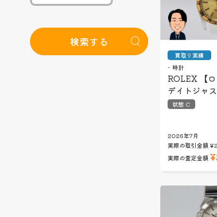
検索する
買取り実績
時計
ROLEX 【
デイトジャス
状態 C
2026年7月
実際の取引金額
¥
¥
実際の査定金額