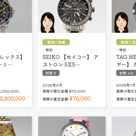
質預り実績
質預り実
時計
時計
ロレックス】
SEIKO 【セイコー】 ア
TAG H
ーⅡ…
ストロン 5X5…
ヤー】 
状態 B
状態 AB
2026年8月
2026年7月
,000,000
実際の取引金額
¥70,000
実際の取引
2,300,000
¥70,000
実際の査定金額
実際の査定