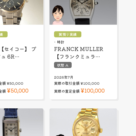
績
質預り実績
時計
O 【セイコー】 プ
FRANCK MULLER
ュ 6R…
【フランクミュラ…
状態 A
2026年7月
金額
¥50,000
実際の取引金額
¥100,000
¥50,000
¥100,000
金額
実際の査定金額