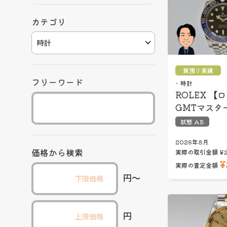
カテゴリ
質預り実績
フリーワード
時計
ROLEX 【
GMTマスタ
状態 AB
2026年8月
価格から検索
実際の取引金額
¥2
¥
実際の査定金額
円〜
円