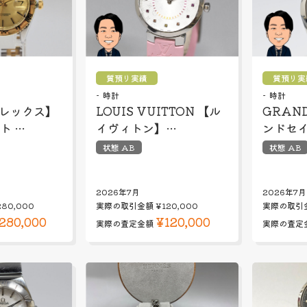
質預り実績
質預り実
時計
時計
ロレックス】
LOUIS VUITTON 【ル
GRAND
ト …
イヴィトン】…
ンドセ
状態 AB
状態 AB
2026年7月
2026年7月
280,000
実際の取引金額
¥120,000
実際の取引
280,000
¥120,000
実際の査定金額
実際の査定