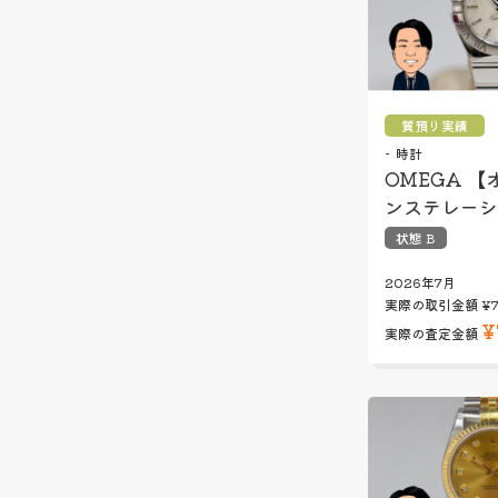
質預り実績
時計
OMEGA 【
ンステレーシ
状態 B
2026年7月
実際の取引金額
¥
¥
実際の査定金額