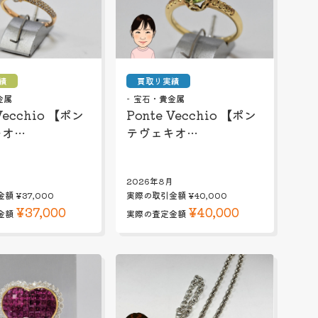
績
買取り実績
金属
宝石・貴金属
Vecchio 【ポン
Ponte Vecchio 【ポン
キオ…
テヴェキオ…
月
2026年8月
金額
¥37,000
実際の取引金額
¥40,000
¥37,000
¥40,000
金額
実際の査定金額