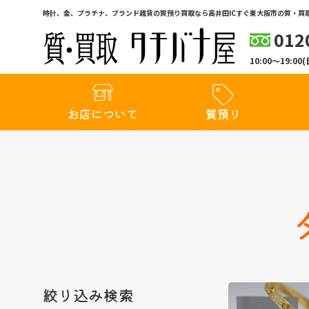
時計、金、プラチナ、ブランド雑貨の質預り買取なら高井田ICすぐ東大阪市の質・買取
012
10:00〜19:
お店について
質預り
絞り込み検索