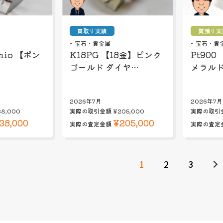
買取り実績
質預り実
宝石・貴金属
宝石・貴
chio 【ポン
K18PG 【18金】ピンク
Pt900
ゴールド ダイヤ…
メラルド
2026年7月
2026年7月
38,000
実際の取引金額
¥205,000
実際の取引
38,000
¥205,000
実際の査定金額
実際の査定
1
2
3