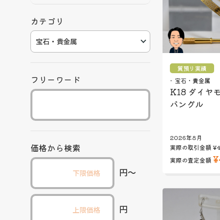
カテゴリ
質預り実績
フリーワード
宝石・貴金属
K18 ダイヤ
バングル
2026年8月
価格から検索
実際の取引金額
¥4
¥
実際の査定金額
円〜
円