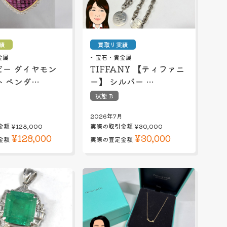
績
買取り実績
金属
宝石・貴金属
ルビー ダイヤモン
TIFFANY 【ティファニ
ト ペンダ…
ー】 シルバー …
状態 B
2026年7月
金額
¥128,000
実際の取引金額
¥30,000
¥128,000
¥30,000
金額
実際の査定金額