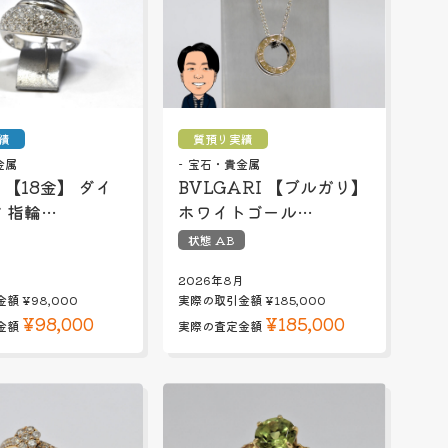
績
質預り実績
金属
宝石・貴金属
 【18金】 ダイ
BVLGARI 【ブルガリ】
 指輪…
ホワイトゴール…
状態 AB
月
2026年8月
金額
¥98,000
実際の取引金額
¥185,000
¥98,000
¥185,000
金額
実際の査定金額