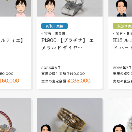
買取り実績
質預り実
宝石・貴金属
宝石・貴
【カルティエ】
Pt900 【プラチナ】 エ
K18 
…
メラルド ダイヤ…
ド ハー
2026年8月
2026年7月
50,000
実際の取引金額
¥140,000
実際の取引
150,000
¥138,000
実際の査定金額
実際の査定