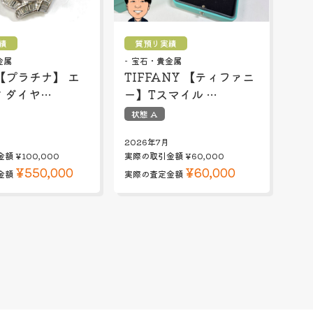
績
質預り実績
金属
宝石・貴金属
 【プラチナ】 エ
TIFFANY 【ティファニ
 ダイヤ…
ー】Tスマイル …
状態 A
2026年7月
金額
¥100,000
実際の取引金額
¥60,000
¥550,000
¥60,000
金額
実際の査定金額