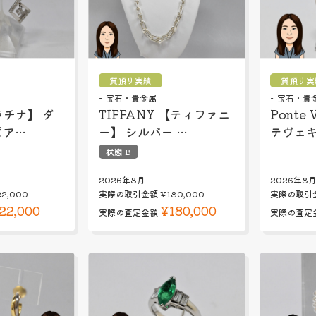
質預り実績
質預り実
宝石・貴金属
宝石・貴
ラチナ】 ダ
TIFFANY 【ティファニ
Ponte 
ピア…
ー】 シルバー …
テヴェ
状態 B
2026年8月
2026年8
22,000
実際の取引金額
¥180,000
実際の取引
22,000
¥180,000
実際の査定金額
実際の査定