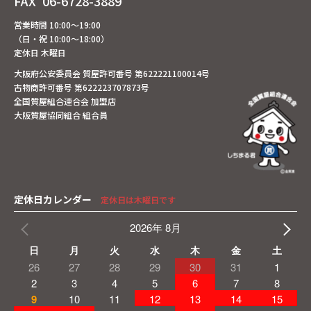
FAX
06-6728-3889
営業時間 10:00～19:00
（日・祝 10:00～18:00）
定休日 木曜日
大阪府公安委員会 質屋許可番号 第622221100014号
古物商許可番号 第622223707873号
全国質屋組合連合会 加盟店
大阪質屋協同組合 組合員
定休日カレンダー
定休日は木曜日です
2026年 8月
日
月
火
水
木
金
土
26
27
28
29
30
31
1
2
3
4
5
6
7
8
9
10
11
12
13
14
15