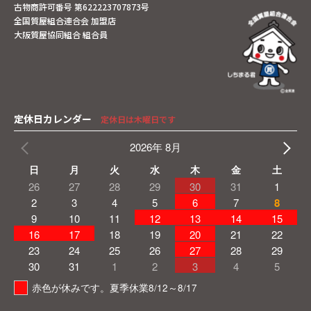
古物商許可番号 第622223707873号
全国質屋組合連合会 加盟店
大阪質屋協同組合 組合員
定休日カレンダー
定休日は木曜日です
2026年 8月
日
月
火
水
木
金
土
26
27
28
29
30
31
1
2
3
4
5
6
7
8
9
10
11
12
13
14
15
16
17
18
19
20
21
22
23
24
25
26
27
28
29
30
31
1
2
3
4
5
赤色が休みです。夏季休業8/12～8/17