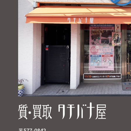
〒577-0842