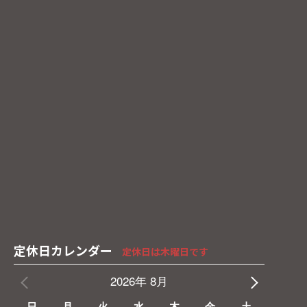
定休日カレンダー
定休日は木曜日です
2026年 8月
日
月
火
水
木
金
土