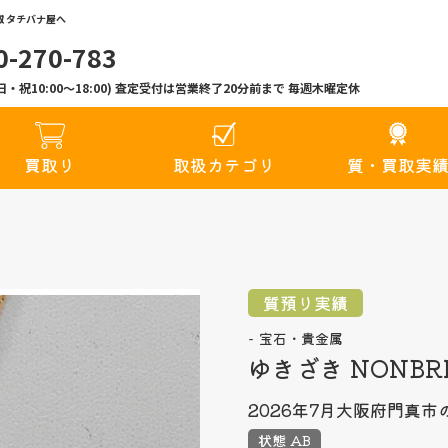
 タチバナ屋へ
0-270-783
00(日・祝10:00〜18:00) 査定受付は営業終了20分前まで 毎週木曜定休
買取り
取扱カテゴリ
質・買取実
質預り実績
宝石・貴金属
ゆきざき NONB
2026年7月
大阪府門真市
状態 AB