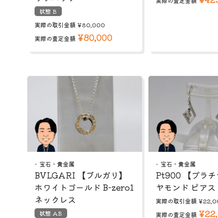
実際の査定金額
状態 B
実際の取引金額
¥80,000
¥80,000
実際の査定金額
宝石・貴金属
宝石・貴金属
BVLGARI 【ブルガリ】
Pt900 【プラ
ホワイトゴールド B-zero1
ヤモンド ピアス
ネックレス
実際の取引金額
¥22,0
¥22
状態 AB
実際の査定金額