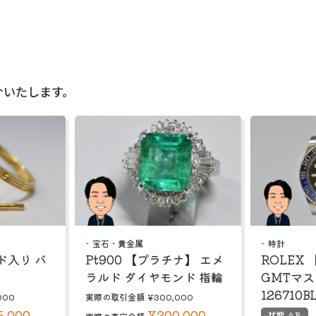
介いたします。
宝石・貴金属
時計
ド入り バ
Pt900 【プラチナ】 エメ
ROLEX
ラルド ダイヤモンド 指輪
GMTマ
126710B
000
実際の取引金額
¥300,000
5,000
¥300,000
状態 AB