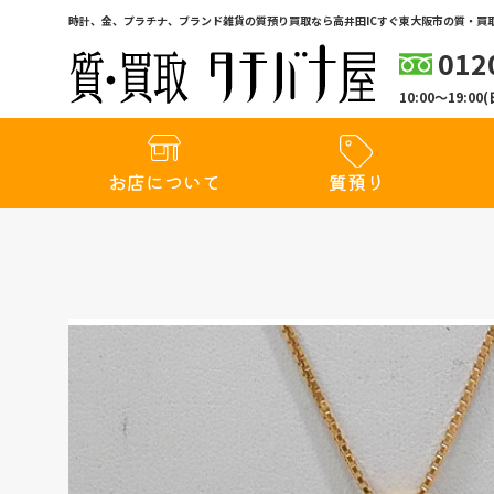
時計、金、プラチナ、ブランド雑貨の質預り買取なら高井田ICすぐ東大阪市の質・買取
012
10:00〜19:
お店について
質預り