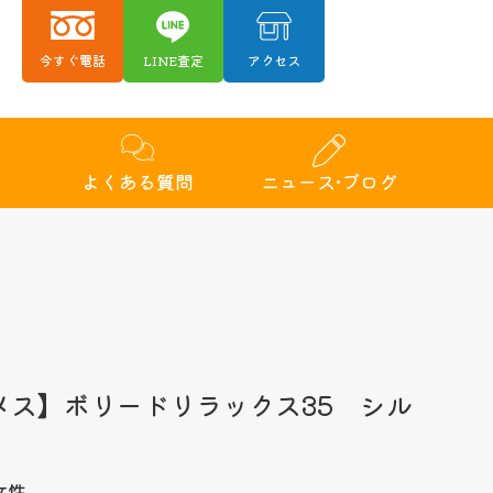
今すぐ電話
LINE査定
アクセス
績
よくある質問
ニュース•ブログ
ルメス】ボリードリラックス35 シル
女性