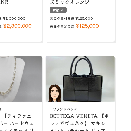
LNR
ズミックオレンジ
状態 A
額
¥2,000,000
実際の取引金額
¥125,000
¥2,300,000
¥125,000
額
実際の査定金額
属
ブランドバッグ
NY 【ティファニ
BOTTEGA VENETA 【ボ
バー ハードウェ
ッテガヴェネタ】 マキシ
ュエイテッド リ
イントレチャート ザ・ア