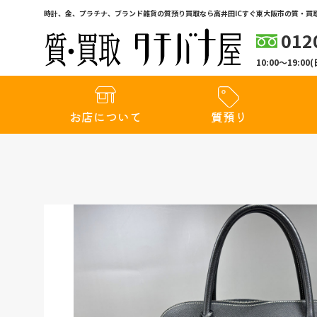
時計、金、プラチナ、ブランド雑貨の質預り買取なら高井田ICすぐ東大阪市の質・買取
012
10:00〜19:
お店について
質預り