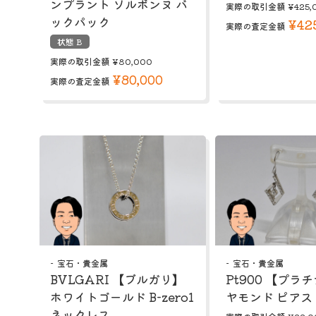
ンプラント ソルボンヌ バ
実際の取引金額
¥425,
ックパック
¥42
実際の査定金額
状態 B
実際の取引金額
¥80,000
¥80,000
実際の査定金額
宝石・貴金属
宝石・貴金属
BVLGARI 【ブルガリ】
Pt900 【プラ
ホワイトゴールド B-zero1
ヤモンド ピアス
ネックレス