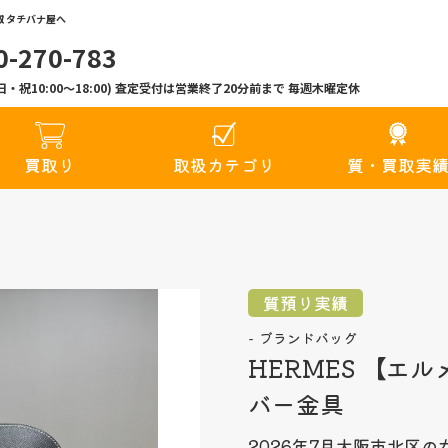
 タチバナ屋へ
0-270-783
00(日・祝10:00〜18:00) 査定受付は営業終了20分前まで 毎週木曜定休
買取り
取扱カテゴリ
質・買取実
質預り実績
ブランドバッグ
HERMES 【エ
バー金具
2026年7月
大阪市北区の