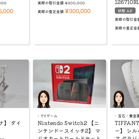
126710B
000
実際の取引金額
¥300,000
5,000
¥300,000
状態 AB
実際の査定金額
実際の取引金
実際の査定金
TVゲーム
宝石・貴金
チナ】 ダイ
Nintendo Switch2 【ニ
TIFFA
ンテンドースイッチ2】 マ
ー】 シル
リオカートワールドセット
ア グラジ