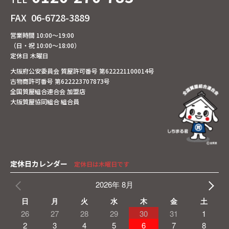
FAX
06-6728-3889
営業時間 10:00～19:00
（日・祝 10:00～18:00）
定休日 木曜日
大阪府公安委員会 質屋許可番号 第622221100014号
古物商許可番号 第622223707873号
全国質屋組合連合会 加盟店
大阪質屋協同組合 組合員
定休日カレンダー
定休日は木曜日です
2026年 8月
日
月
火
水
木
金
土
26
27
28
29
30
31
1
2
3
4
5
6
7
8