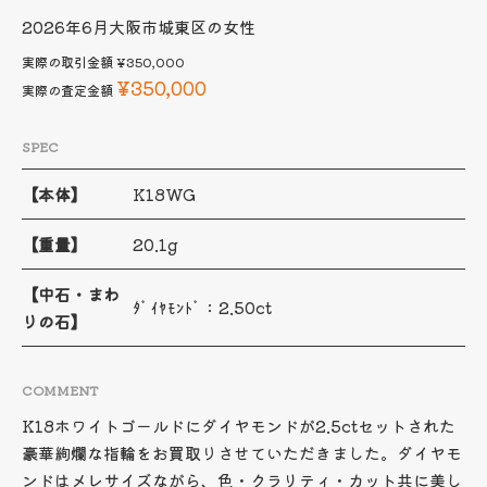
2026年6月
大阪市城東区の女性
実際の取引金額
¥350,000
¥350,000
実際の査定金額
SPEC
【本体】
K18WG
【重量】
20.1g
【中石・まわ
ﾀﾞｲﾔﾓﾝﾄﾞ：2.50ct
りの石】
COMMENT
K18ホワイトゴールドにダイヤモンドが2.5ctセットされた
豪華絢爛な指輪をお買取りさせていただきました。ダイヤモ
ンドはメレサイズながら、色・クラリティ・カット共に美し