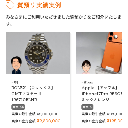
質預り実績実例
みなさまにご利用いただきました質預かりをご紹介いたしま
す。
時計
iPhone
ROLEX 【ロレックス】
Apple 【アップル】
GMTマスターⅡ
iPhone17Pro 256GB 
126710BLNR
ミックオレンジ
状態 AB
状態 A
実際の取引金額
¥2,000,000
実際の取引金額
¥125,000
¥2,300,000
¥125,000
実際の査定金額
実際の査定金額