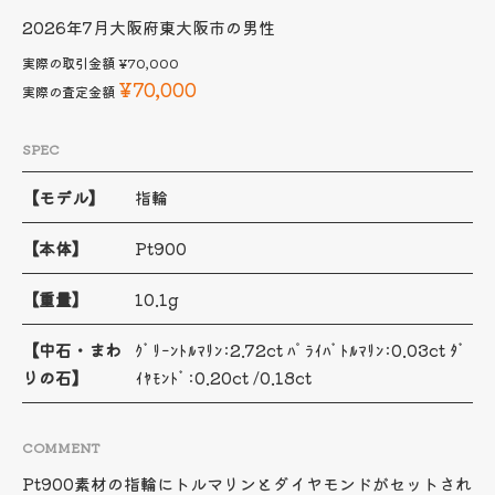
2026年7月
大阪府東大阪市の男性
実際の取引金額
¥70,000
¥70,000
実際の査定金額
SPEC
【モデル】
指輪
【本体】
Pt900
【重量】
10.1g
【中石・まわ
ｸﾞﾘｰﾝﾄﾙﾏﾘﾝ:2.72ct ﾊﾟﾗｲﾊﾞﾄﾙﾏﾘﾝ:0.03ct ﾀﾞ
りの石】
ｲﾔﾓﾝﾄﾞ:0.20ct /0.18ct
COMMENT
Pt900素材の指輪にトルマリンとダイヤモンドがセットされ