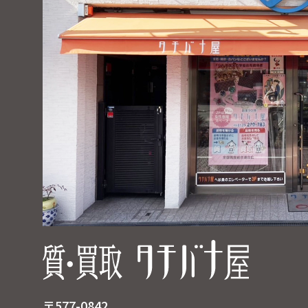
〒577-0842