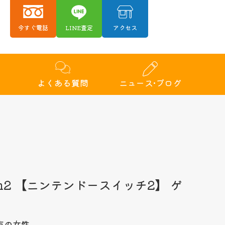
今すぐ電話
LINE査定
アクセス
績
よくある質問
ニュース•ブログ
itch2 【ニンテンドースイッチ2】 ゲ
市の女性