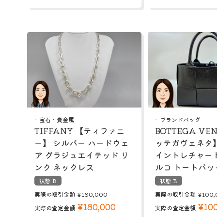
宝石・貴金属
ブランドバッグ
TIFFANY 【ティファニ
BOTTEGA VE
ー】 シルバー ハードウェ
ッテガヴェネタ】
ア グラジュエイテッド リ
イントレチャート
ンク ネックレス
ルコ トートバッ
状態 B
状態 B
実際の取引金額
¥180,000
実際の取引金額
¥100,
¥180,000
¥100
実際の査定金額
実際の査定金額