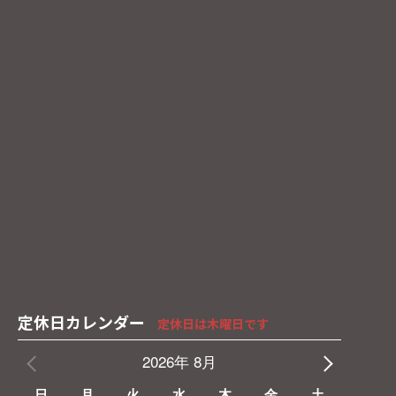
定休日カレンダー
定休日は木曜日です
2026年 8月
日
月
火
水
木
金
土