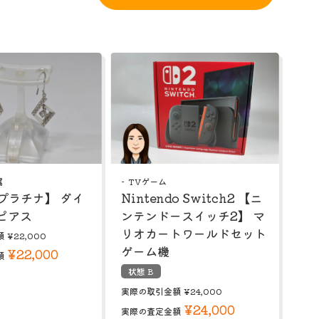
属
TVゲーム
 【プラチナ】 ダイ
Nintendo Switch2 【ニ
ピアス
ンテンドースイッチ2】 マ
リオカートワールドセット
額
¥22,000
ゲーム機
¥22,000
額
状態 B
実際の取引金額
¥24,000
¥24,000
実際の査定金額