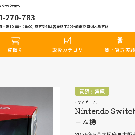
 タチバナ屋へ
0-270-783
00(日・祝10:00〜18:00) 査定受付は営業終了20分前まで 毎週木曜定休
買取り
取扱カテゴリ
質・買取実
質預り実績
TVゲーム
Nintendo Sw
ーム機
2026年5月
大阪府東大阪