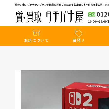
時計、金、プラチナ、ブランド雑貨の質預り買取なら高井田ICすぐ東大阪市の質・買取
012
10:00〜19:
お店について
質預り