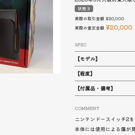
状態 B
実際の取引金額
¥20,000
¥20,000
実際の査定金額
SPEC
【モデル】
【程度】
【付属品・備考】
COMMENT
ニンテンドースイッチ2
本体には使用による傷が