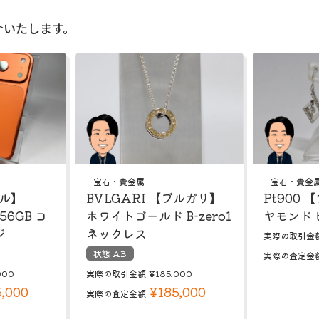
介いたします。
宝石・貴金属
宝石・貴金
ップル】
BVLGARI 【ブルガリ】
Pt900
256GB コ
ホワイトゴールド B-zero1
ヤモンド 
ジ
ネックレス
実際の取引金
状態 AB
実際の査定金
000
実際の取引金額
¥185,000
,000
¥185,000
実際の査定金額