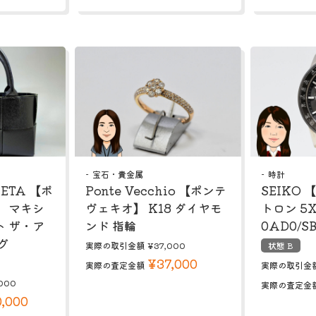
宝石・貴金属
時計
NETA 【ボ
Ponte Vecchio 【ポンテ
SEIKO
 マキシ
ヴェキオ】 K18 ダイヤモ
トロン 5X
 ザ・ア
ンド 指輪
0AD0/SB
グ
実際の取引金額
¥37,000
状態 B
¥37,000
実際の査定金額
実際の取引金
000
実際の査定金
,000