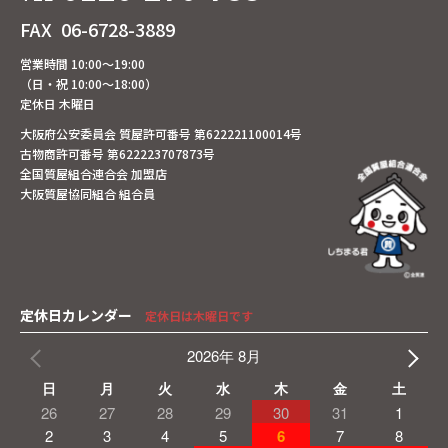
FAX
06-6728-3889
営業時間 10:00～19:00
（日・祝 10:00～18:00）
定休日 木曜日
大阪府公安委員会 質屋許可番号 第622221100014号
古物商許可番号 第622223707873号
全国質屋組合連合会 加盟店
大阪質屋協同組合 組合員
定休日カレンダー
定休日は木曜日です
2026年 8月
日
月
火
水
木
金
土
26
27
28
29
30
31
1
2
3
4
5
6
7
8