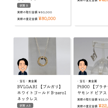
状態 B
実際の取引金額
¥80,000
¥80,000
実際の査定金額
宝石・貴金属
宝石・貴金属
BVLGARI 【ブルガリ】
Pt900 【プラ
ホワイトゴールド B-zero1
ヤモンド ピアス
ネックレス
実際の取引金額
¥22,0
¥22
状態 AB
実際の査定金額