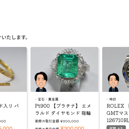
介いたします。
宝石・貴金属
時計
ド入り バ
Pt900 【プラチナ】 エメ
ROLEX
ラルド ダイヤモンド 指輪
GMTマ
126710B
000
実際の取引金額
¥300,000
5,000
¥300,000
状態 AB
実際の査定金額