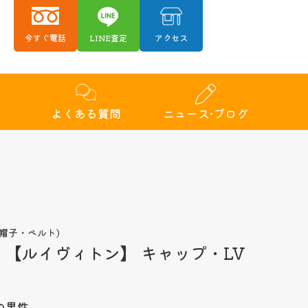
今すぐ電話
LINE査定
アクセス
績
よくある質問
ニュース•ブログ
帽子・ベルト)
TON 【ルイヴィトン】 キャップ・LV
の男性