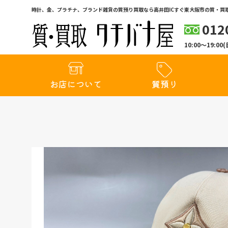
時計、金、プラチナ、ブランド雑貨の質預り買取なら高井田ICすぐ東大阪市の質・買取
012
10:00〜19:
お店について
質預り