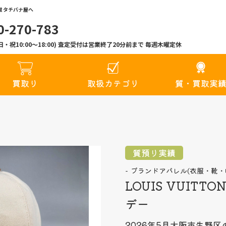
 タチバナ屋へ
0-270-783
00(日・祝10:00〜18:00) 査定受付は営業終了20分前まで 毎週木曜定休
買取り
取扱カテゴリ
質・買取実
質預り実績
ブランドアパレル(衣服・靴・
LOUIS VUIT
デー
2026年5月
大阪市生野区