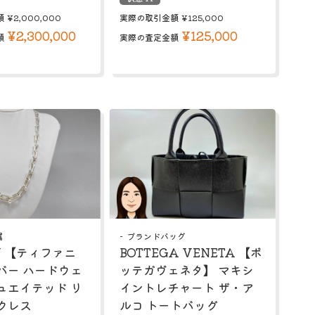
額
¥2,000,000
実際の取引金額
¥125,000
¥2,300,000
¥125,000
額
実際の査定金額
属
ブランドバッグ
NY 【ティファニ
BOTTEGA VENETA 【ボ
バー ハードウェ
ッテガヴェネタ】 マキシ
ュエイテッド リ
イントレチャート ザ・ア
クレス
ルコ トートバッグ