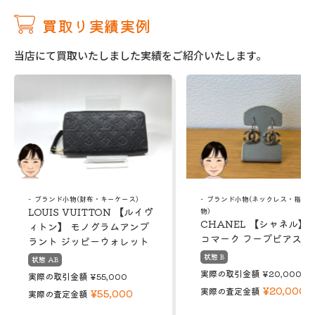
買取り実績実例
当店にて買取いたしました実績をご紹介いたします。
ブランド小物(財布・キーケース)
ブランド小物(ネックレス・指輪
LOUIS VUITTON 【ルイヴ
物)
CHANEL 【シャネル】 
ィトン】 モノグラムアンプ
コマーク フープピアス
ラント ジッピーウォレット
状態 B
状態 AB
実際の取引金額
¥20,000
実際の取引金額
¥55,000
¥20,000
実際の査定金額
¥55,000
実際の査定金額