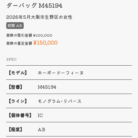
ダーバッグ M45194
2026年5月
大阪市生野区の女性
状態 AB
実際の取引金額
¥100,000
¥150,000
実際の査定金額
SPEC
【モデル】
ホーボードーフィーヌ
【型番】
M45194
【ライン】
モノグラム･リバース
【個体番号】
IC
【程度】
AB