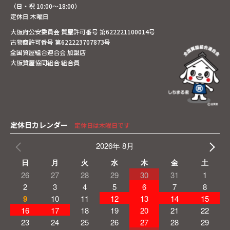
（日・祝 10:00～18:00）
定休日 木曜日
大阪府公安委員会 質屋許可番号 第622221100014号
古物商許可番号 第622223707873号
全国質屋組合連合会 加盟店
大阪質屋協同組合 組合員
定休日カレンダー
定休日は木曜日です
2026年 8月
日
月
火
水
木
金
土
26
27
28
29
30
31
1
2
3
4
5
6
7
8
9
10
11
12
13
14
15
16
17
18
19
20
21
22
23
24
25
26
27
28
29