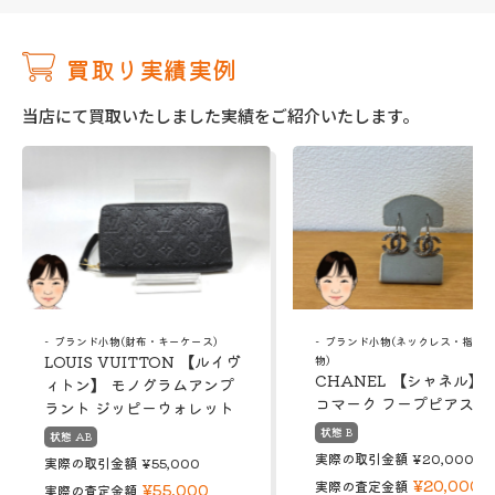
買取り実績実例
当店にて買取いたしました実績をご紹介いたします。
ブランド小物(財布・キーケース)
ブランド小物(ネックレス・指輪
LOUIS VUITTON 【ルイヴ
物)
CHANEL 【シャネル】 
ィトン】 モノグラムアンプ
コマーク フープピアス
ラント ジッピーウォレット
状態 B
状態 AB
実際の取引金額
¥20,000
実際の取引金額
¥55,000
¥20,000
実際の査定金額
¥55,000
実際の査定金額