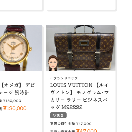
ブランドバッグ
 【オメガ】 デビ
LOUIS VUITTON 【ルイ
テージ 腕時計
ヴィトン】 モノグラム･マ
カサー ラリー ビジネスバ
額
¥130,000
ッグ M92292
¥130,000
額
状態 B
実際の取引金額
¥47,000
¥47,000
実際の査定金額