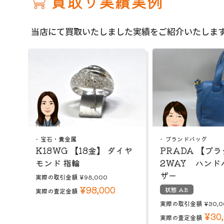
買取り実績実例
当店にて買取いたしました実績をご紹介いたしま
宝石・貴金属
ブランドバッグ
K18WG 【18金】 ダイヤ
PRADA 【プ
モンド 指輪
2WAY ハンド
ザー
実際の取引金額
¥98,000
¥98,000
状態 AB
実際の査定金額
実際の取引金額
¥30,0
¥30
実際の査定金額