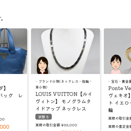
す。
ブランド小物(ネックレス・指輪・
宝石・貴金
ラダ】
Ponte V
革小物)
LOUIS VUITTON【ルイ
バッグ レ
ヴェキオ】
ヴィトン】 モノグラムタ
ト イエロ
イドアップ ネックレス
輪
状態 B
実際の取引金
00
実際の取引金額
¥33,000
,000
実際の査定金