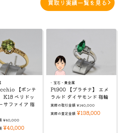
買取り実績一覧を見る
属
宝石・貴金属
ecchio 【ポンテ
Pt900 【プラチナ】 エメ
 K18 ペリドッ
ラルド ダイヤモンド 指輪
ーサファイア 指
実際の取引金額
¥140,000
¥138,000
実際の査定金額
額
¥40,000
¥40,000
額