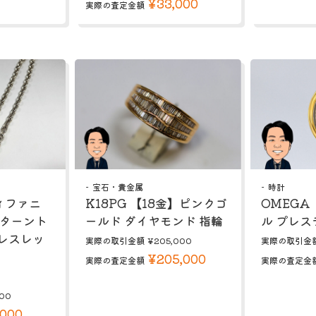
¥33,000
実際の査定金額
宝石・貴金属
時計
ティファニ
K18PG 【18金】ピンクゴ
OMEGA
リターント
ールド ダイヤモンド 指輪
ル プレス
レスレッ
実際の取引金額
¥205,000
実際の取引金
¥205,000
実際の査定金額
実際の査定金
00
,000