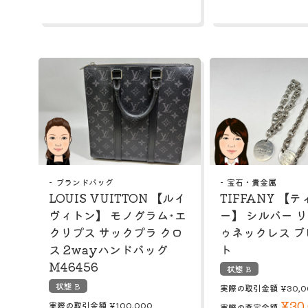
ブランドバッグ
宝石・貴金属
LOUIS VUITTON 【ルイ
TIFFANY 【
ヴィトン】 モノグラム･エ
ー】 シルバー 
クリプス サックプラ クロ
ゥネックレス ブ
ス 2wayハンドバッグ
ト
M46456
状態 B
状態 B
実際の取引金額
¥30,0
¥30
実際の取引金額
¥100,000
実際の査定金額