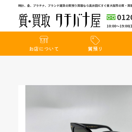
時計、金、プラチナ、ブランド雑貨の質預り買取なら高井田ICすぐ東大阪市の質・買取
012
10:00〜19:
お店について
質預り