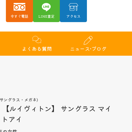
今すぐ電話
LINE査定
アクセス
績
よくある質問
ニュース•ブログ
サングラス・メガネ)
TON 【ルイヴィトン】 サングラス マイ
ットアイ
市の女性