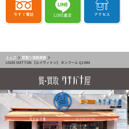
今すぐ電話
アクセス
LINE査定
トップ
買取り実績実績
LOUIS VUITTON 【ルイヴィトン】 タンブール Q13MX