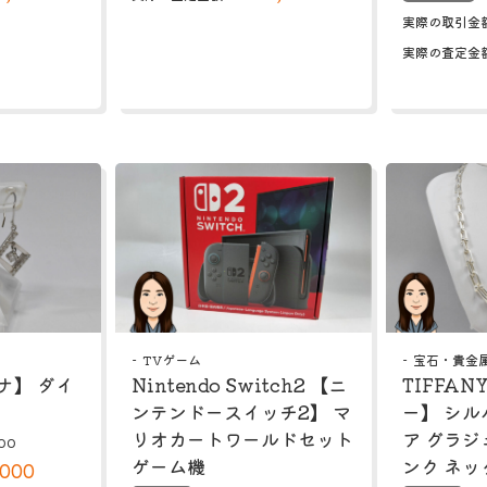
実際の取引金
実際の査定金
TVゲーム
宝石・貴金
チナ】 ダイ
Nintendo Switch2 【ニ
TIFFA
ンテンドースイッチ2】 マ
ー】 シル
リオカートワールドセット
ア グラジ
00
ゲーム機
ンク ネッ
,000