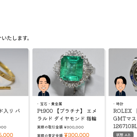
介いたします。
宝石・貴金属
時計
ド入り バ
Pt900 【プラチナ】 エメ
ROLEX
ラルド ダイヤモンド 指輪
GMTマ
126710B
000
実際の取引金額
¥300,000
5,000
¥300,000
状態 AB
実際の査定金額