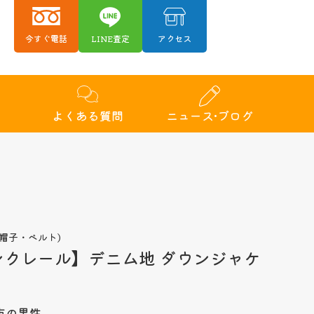
今すぐ電話
LINE査定
アクセス
績
よくある質問
ニュース•ブログ
帽子・ベルト)
モンクレール】デニム地 ダウンジャケ
市の男性