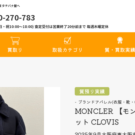
 タチバナ屋へ
0-270-783
00(日・祝10:00〜18:00) 査定受付は営業終了20分前まで 毎週木曜定休
買取り
取扱カテゴリ
質・買取実
質預り実績
ブランドアパレル(衣服・靴・
MONCLER 【
ット CLOVIS
2025年9月
大阪府東大阪