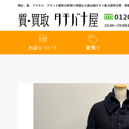
時計、金、プラチナ、ブランド雑貨の質預り買取なら高井田ICすぐ東大阪市の質・買取
012
10:00〜19:
お店について
質預り