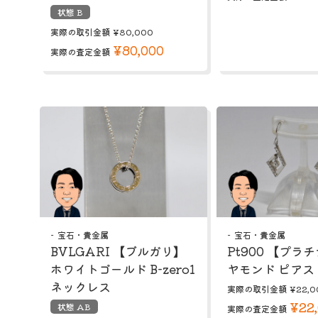
状態 B
実際の取引金額
¥80,000
¥80,000
実際の査定金額
宝石・貴金属
宝石・貴金属
BVLGARI 【ブルガリ】
Pt900 【プラ
ホワイトゴールド B-zero1
ヤモンド ピアス
ネックレス
実際の取引金額
¥22,0
¥22
状態 AB
実際の査定金額