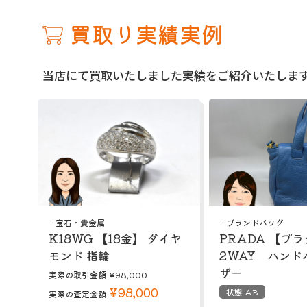
買取り実績実例
当店にて買取いたしました実績をご紹介いたしま
宝石・貴金属
ブランドバッグ
K18WG 【18金】 ダイヤ
PRADA 【プ
モンド 指輪
2WAY ハンド
ザー
実際の取引金額
¥98,000
¥98,000
状態 AB
実際の査定金額