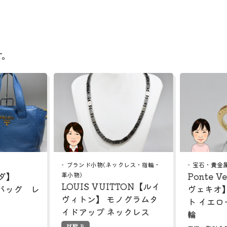
す。
ブランド小物(ネックレス・指輪・
宝石・貴金
ラダ】
Ponte V
革小物)
LOUIS VUITTON【ルイ
バッグ レ
ヴェキオ】
ヴィトン】 モノグラムタ
ト イエロ
イドアップ ネックレス
輪
状態 B