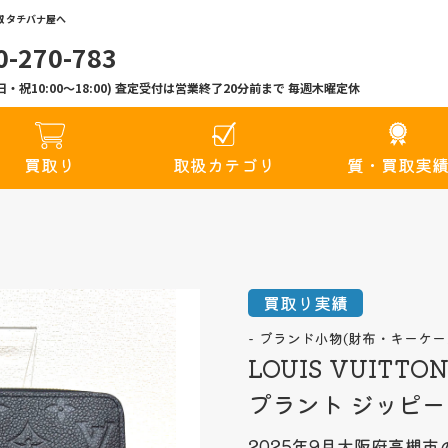
 タチバナ屋へ
0-270-783
00(日・祝10:00〜18:00) 査定受付は営業終了20分前まで 毎週木曜定休
買取り
取扱カテゴリ
質・買取実
買取り実績
ブランド小物(財布・キーケー
LOUIS VUIT
プラント ジッピーウ
2025年9月
大阪府高槻市