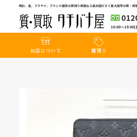
時計、金、プラチナ、ブランド雑貨の質預り買取なら高井田ICすぐ東大阪市の質・買取
012
10:00〜19:
お店について
質預り