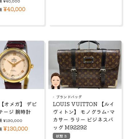
額
¥40,000
¥40,000
額
ブランドバッグ
 【オメガ】 デビ
LOUIS VUITTON 【ルイ
テージ 腕時計
ヴィトン】 モノグラム･マ
カサー ラリー ビジネスバ
額
¥130,000
ッグ M92292
¥130,000
額
状態 B