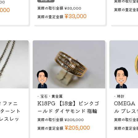
実際の取引金
00
実際の取引金額
¥33,000
,000
実際の査定金
¥33,000
実際の査定金額
宝石・貴金属
時計
ティファニ
K18PG 【18金】ピンクゴ
OMEGA
リターント
ールド ダイヤモンド 指輪
ル プレス
レスレッ
実際の取引金額
¥205,000
実際の取引金
¥205,000
実際の査定金額
実際の査定金