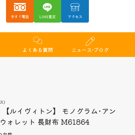
今すぐ電話
LINE査定
アクセス
績
よくある質問
ニュース•ブログ
ス)
TON 【ルイヴィトン】 モノグラム･アン
ォレット 長財布 M61864
の女性