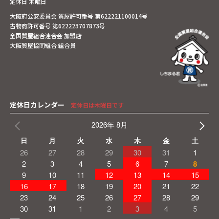
定休日 木曜日
大阪府公安委員会 質屋許可番号 第622221100014号
古物商許可番号 第622223707873号
全国質屋組合連合会 加盟店
大阪質屋協同組合 組合員
定休日カレンダー
定休日は木曜日です
2026年 8月
日
月
火
水
木
金
土
26
27
28
29
30
31
1
2
3
4
5
6
7
8
9
10
11
12
13
14
15
16
17
18
19
20
21
22
23
24
25
26
27
28
29
30
31
1
2
3
4
5