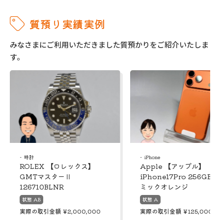
質預り実績実例
みなさまにご利用いただきました質預かりをご紹介いたしま
す。
時計
iPhone
ROLEX 【ロレックス】
Apple 【アップル】
GMTマスターⅡ
iPhone17Pro 256GB 
126710BLNR
ミックオレンジ
状態 AB
状態 A
実際の取引金額
¥2,000,000
実際の取引金額
¥125,000