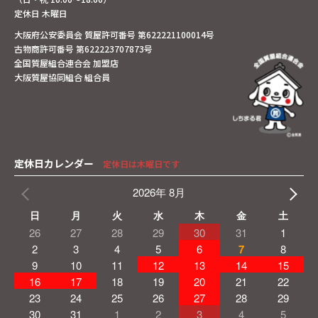
定休日 木曜日
大阪府公安委員会 質屋許可番号 第622221100014号
古物商許可番号 第622223707873号
全国質屋組合連合会 加盟店
大阪質屋協同組合 組合員
定休日カレンダー
定休日は木曜日です
2026年 8月
日
月
火
水
木
金
土
26
27
28
29
30
31
1
2
3
4
5
6
7
8
9
10
11
12
13
14
15
16
17
18
19
20
21
22
23
24
25
26
27
28
29
30
31
1
2
3
4
5