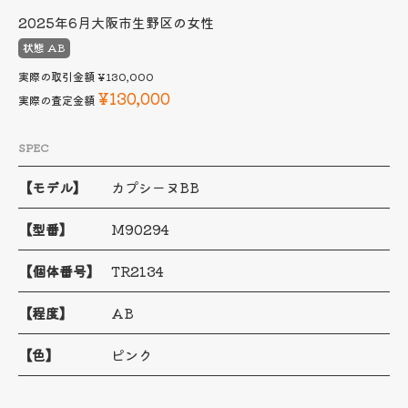
2025年6月
大阪市生野区の女性
状態 AB
実際の取引金額
¥130,000
¥130,000
実際の査定金額
SPEC
【モデル】
カプシーヌBB
【型番】
M90294
【個体番号】
TR2134
【程度】
AB
【色】
ピンク