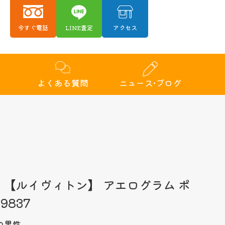
今すぐ電話
LINE査定
アクセス
績
よくある質問
ニュース•ブログ
TON 【ルイヴィトン】 アエログラム ポ
9837
の男性