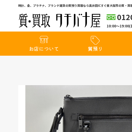
時計、金、プラチナ、ブランド雑貨の質預り買取なら高井田ICすぐ東大阪市の質・買取
012
10:00〜19:
お店について
質預り