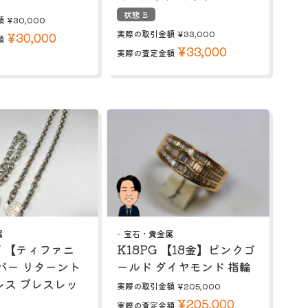
状態 B
額
¥30,000
実際の取引金額
¥33,000
¥30,000
額
¥33,000
実際の査定金額
属
宝石・貴金属
NY 【ティファニ
K18PG 【18金】ピンクゴ
バー リターント
ールド ダイヤモンド 指輪
レス ブレスレッ
実際の取引金額
¥205,000
¥205,000
実際の査定金額