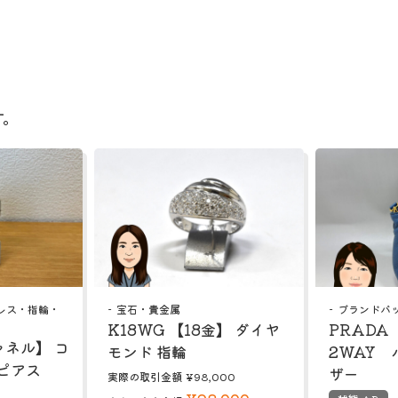
す。
レス・指輪・
宝石・貴金属
ブランドバ
K18WG 【18金】 ダイヤ
PRADA
ャネル】 コ
モンド 指輪
2WAY
ピアス
ザー
実際の取引金額
¥98,000