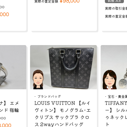
¥98,000
状態 AB
実際の査定金額
00
実際の取引金
,000
実際の査定金
ブランドバッグ
宝石・貴金
チナ】 エメ
LOUIS VUITTON 【ルイ
TIFFA
ンド 指輪
ヴィトン】 モノグラム･エ
ー】 シル
クリプス サックプラ クロ
ゥネック
000
ス 2wayハンドバッグ
ト
,000