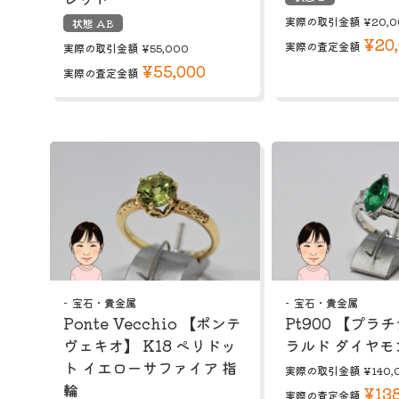
実際の取引金額
¥20,0
状態 AB
¥20
実際の査定金額
実際の取引金額
¥55,000
¥55,000
実際の査定金額
宝石・貴金属
宝石・貴金属
Ponte Vecchio 【ポンテ
Pt900 【プラ
ヴェキオ】 K18 ペリドッ
ラルド ダイヤモ
ト イエローサファイア 指
実際の取引金額
¥140,
輪
¥138
実際の査定金額