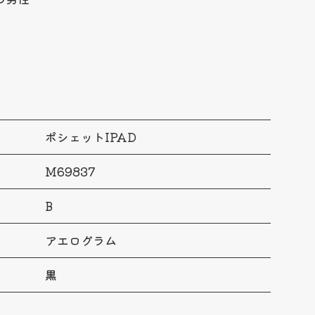
ポシェットIPAD
M69837
B
アエログラム
黒